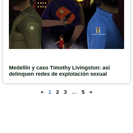
Medellín y caso Timothy Livingston: así
delinquen redes de explotación sexual
«
1
2
3
…
5
»